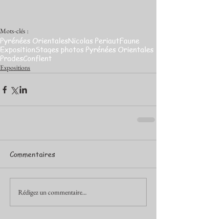
Mots-clés :
Pyrénées Orientales
Nicolas Periaut
Faune
Exposition
Stages photos Pyrénées Orientales
Prades
Conflent
Expositions
Commentaires
Rédigez un commentaire...