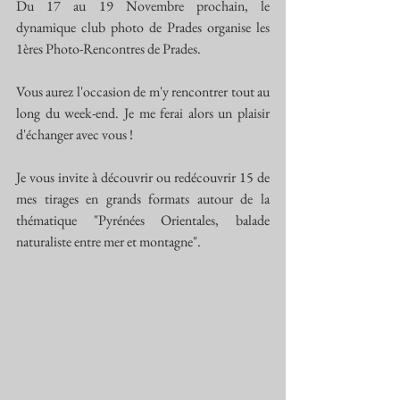
Du 17 au 19 Novembre prochain, le 
dynamique club photo de Prades organise les 
1ères Photo-Rencontres de Prades. 
Vous aurez l'occasion de m'y rencontrer tout au 
long du week-end. Je me ferai alors un plaisir 
d'échanger avec vous !
Je vous invite à découvrir ou redécouvrir 15 de 
mes tirages en grands formats autour de la 
thématique "Pyrénées Orientales, balade 
naturaliste entre mer et montagne".