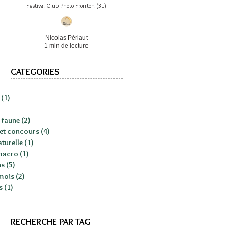
Festival Club Photo Fronton (31)
Nicolas Périaut
1 min de lecture
CATEGORIES
(1)
1 post
1 post
 faune
(2)
2 posts
 et concours
(4)
4 posts
aturelle
(1)
1 post
macro
(1)
1 post
ns
(5)
5 posts
mois
(2)
2 posts
s
(1)
1 post
RECHERCHE PAR TAG