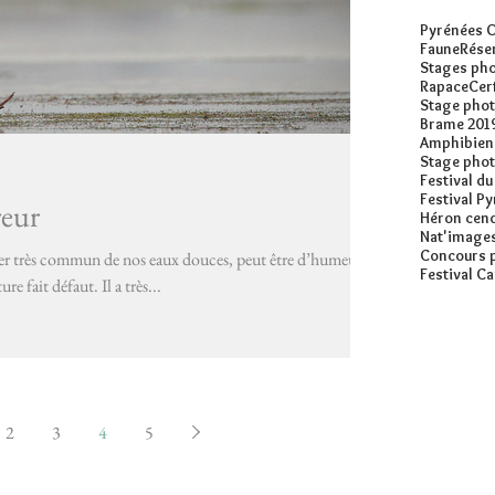
Pyrénées O
Faune
Réser
Stages pho
Rapace
Cer
Stage phot
Brame 201
Amphibien
Stage phot
Festival du
Festival P
reur
Héron cen
Nat'image
Concours 
ier très commun de nos eaux douces, peut être d’humeur
Festival Ca
re fait défaut. Il a très...
2
3
4
5