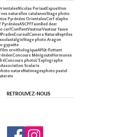
rientales
Nicolas Periaut
Exposition
ves naturelles catalanes
Stage photo
tos Pyrénées Orientales
Cerf elaphe
f Pyrénées
ASCPF
Faon
Red deer
o cerf
Conflent
Vautour
Vautour fauve
9
Prades
Ecureuil
Camera Natura
Reptiles
s
solastalgie
Stage photo Aragon
o gypaète
 film ornithologique
Affût flottant
yrénéen
Concours Ménigoute
Hormones
dré
Concours photo
L'Explographe
s
Association Scalaris
photo nature
Natimages
photo pastel
uterets
RETROUVEZ-NOUS