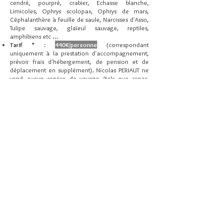
cendré, pourpré, crabier, Echasse blanche,
Limicoles, Ophrys scolopax, Ophrys de mars,
Céphalanthère à feuille de saule, Narcisses d'Asso,
Tulipe sauvage, glaïeul sauvag
e, reptiles,
amphibiens etc ...
Tarif * :
440€/personne
(
correspondant
uniquement à la prestation d'accompagnement,
prévoir frais d'hébergement, de pension et de
déplacement en supplément).
Nicolas PERIAUT ne
vend aucun service de voyage (tels que repas,
transport). Selon la loi en vigueur, nous proposons
notre propre logement touristique (gîte en rdc de
notre résidence principale)
Hébergement disponible
(prévoir supplément de
ici
4
5€/nuit) - plus d'informations
Pour en savoir plus sur ce stage, les
modalités d'inscription, rendez-vous
dans la rubrique
"Contact"
ou par
téléphone au
07 68 64 71 69
.